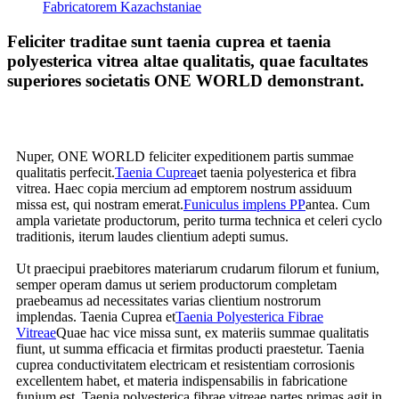
Fabricatorem Kazachstaniae
Feliciter traditae sunt taenia cuprea et taenia
polyesterica vitrea altae qualitatis, quae facultates
superiores societatis ONE WORLD demonstrant.
Nuper, ONE WORLD feliciter expeditionem partis summae
qualitatis perfecit.
Taenia Cuprea
et taenia polyesterica et fibra
vitrea. Haec copia mercium ad emptorem nostrum assiduum
missa est, qui nostram emerat.
Funiculus implens PP
antea. Cum
ampla varietate productorum, perito turma technica et celeri cyclo
traditionis, iterum laudes clientium adepti sumus.
Ut praecipui praebitores materiarum crudarum filorum et funium,
semper operam damus ut seriem productorum completam
praebeamus ad necessitates varias clientium nostrorum
implendas. Taenia Cuprea et
Taenia Polyesterica Fibrae
Vitreae
Quae hac vice missa sunt, ex materiis summae qualitatis
fiunt, ut summa efficacia et firmitas producti praestetur. Taenia
cuprea conductivitatem electricam et resistentiam corrosionis
excellentem habet, et materia indispensabilis in fabricatione
funium est. Taenia polyesterica fibrae vitreae partes primas agit in