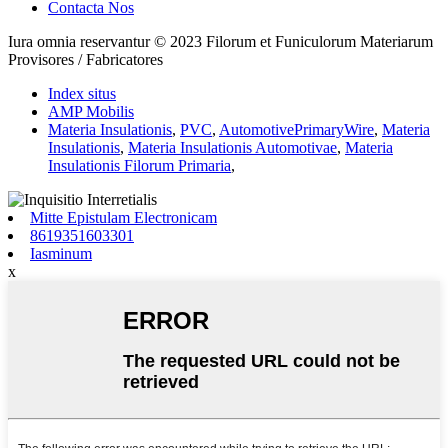
Contacta Nos
Iura omnia reservantur © 2023 Filorum et Funiculorum Materiarum
Provisores / Fabricatores
Index situs
AMP Mobilis
Materia Insulationis
,
PVC
,
AutomotivePrimaryWire
,
Materia
Insulationis
,
Materia Insulationis Automotivae
,
Materia
Insulationis Filorum Primaria
,
Mitte Epistulam Electronicam
8619351603301
Iasminum
x