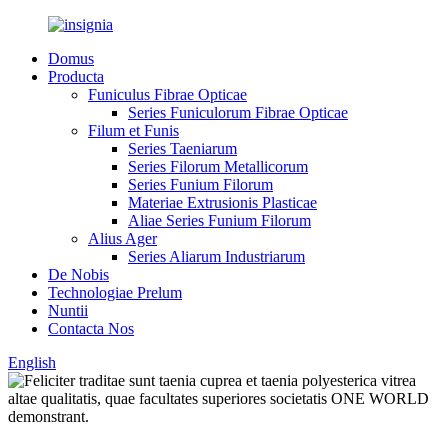
Domus
Producta
Funiculus Fibrae Opticae
Series Funiculorum Fibrae Opticae
Filum et Funis
Series Taeniarum
Series Filorum Metallicorum
Series Funium Filorum
Materiae Extrusionis Plasticae
Aliae Series Funium Filorum
Alius Ager
Series Aliarum Industriarum
De Nobis
Technologiae Prelum
Nuntii
Contacta Nos
English