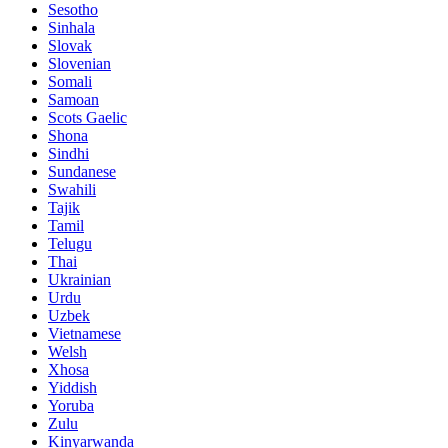
Sesotho
Sinhala
Slovak
Slovenian
Somali
Samoan
Scots Gaelic
Shona
Sindhi
Sundanese
Swahili
Tajik
Tamil
Telugu
Thai
Ukrainian
Urdu
Uzbek
Vietnamese
Welsh
Xhosa
Yiddish
Yoruba
Zulu
Kinyarwanda