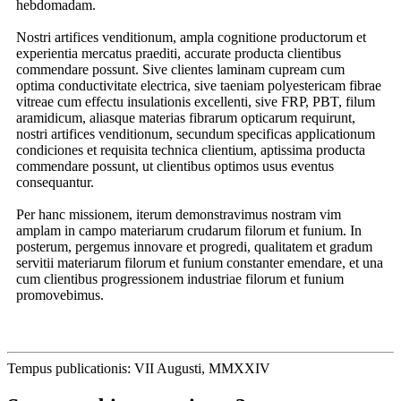
hebdomadam.
Nostri artifices venditionum, ampla cognitione productorum et
experientia mercatus praediti, accurate producta clientibus
commendare possunt. Sive clientes laminam cupream cum
optima conductivitate electrica, sive taeniam polyestericam fibrae
vitreae cum effectu insulationis excellenti, sive FRP, PBT, filum
aramidicum, aliasque materias fibrarum opticarum requirunt,
nostri artifices venditionum, secundum specificas applicationum
condiciones et requisita technica clientium, aptissima producta
commendare possunt, ut clientibus optimos usus eventus
consequantur.
Per hanc missionem, iterum demonstravimus nostram vim
amplam in campo materiarum crudarum filorum et funium. In
posterum, pergemus innovare et progredi, qualitatem et gradum
servitii materiarum filorum et funium constanter emendare, et una
cum clientibus progressionem industriae filorum et funium
promovebimus.
Tempus publicationis: VII Augusti, MMXXIV