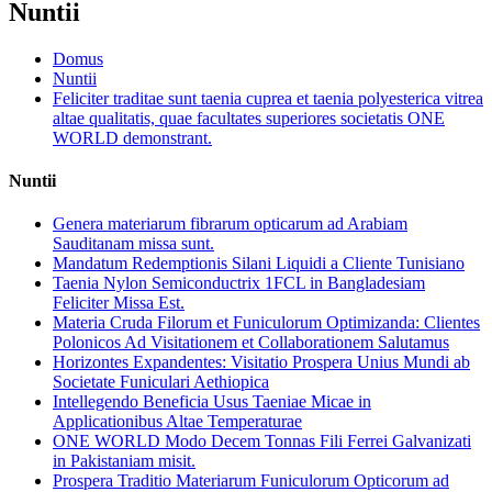
Nuntii
Domus
Nuntii
Feliciter traditae sunt taenia cuprea et taenia polyesterica vitrea
altae qualitatis, quae facultates superiores societatis ONE
WORLD demonstrant.
Nuntii
Genera materiarum fibrarum opticarum ad Arabiam
Sauditanam missa sunt.
Mandatum Redemptionis Silani Liquidi a Cliente Tunisiano
Taenia Nylon Semiconductrix 1FCL in Bangladesiam
Feliciter Missa Est.
Materia Cruda Filorum et Funiculorum Optimizanda: Clientes
Polonicos Ad Visitationem et Collaborationem Salutamus
Horizontes Expandentes: Visitatio Prospera Unius Mundi ab
Societate Funiculari Aethiopica
Intellegendo Beneficia Usus Taeniae Micae in
Applicationibus Altae Temperaturae
ONE WORLD Modo Decem Tonnas Fili Ferrei Galvanizati
in Pakistaniam misit.
Prospera Traditio Materiarum Funiculorum Opticorum ad