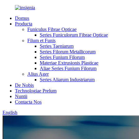
Domus
Producta
Funiculus Fibrae Opticae
Series Funiculorum Fibrae Opticae
Filum et Funis
Series Taeniarum
Series Filorum Metallicorum
Series Funium Filorum
Materiae Extrusionis Plasticae
Aliae Series Funium Filorum
Alius Ager
Series Aliarum Industriarum
De Nobis
Technologiae Prelum
Nuntii
Contacta Nos
English