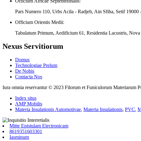
Officium Africae Septentrionalis:
Pars Numero 110, Urbs Acila - Radjeh, Ain Sfiha, Setif 19000 
Officium Orientis Medii:
Tabulatum Primum, Aedificium 61, Residentia Lacustris, Nova
Nexus Servitiorum
Domus
Technologiae Prelum
De Nobis
Contacta Nos
Iura omnia reservantur © 2023 Filorum et Funiculorum Materiarum Pro
Index situs
AMP Mobilis
Materia Insulationis Automotivae
,
Materia Insulationis
,
PVC
,
M
Mitte Epistulam Electronicam
8619351603301
Iasminum