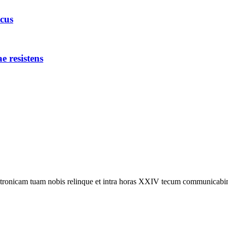
icus
e resistens
electronicam tuam nobis relinque et intra horas XXIV tecum communicab