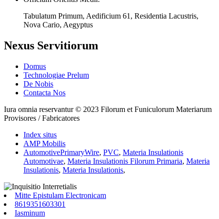
Tabulatum Primum, Aedificium 61, Residentia Lacustris,
Nova Cario, Aegyptus
Nexus Servitiorum
Domus
Technologiae Prelum
De Nobis
Contacta Nos
Iura omnia reservantur © 2023 Filorum et Funiculorum Materiarum
Provisores / Fabricatores
Index situs
AMP Mobilis
AutomotivePrimaryWire
,
PVC
,
Materia Insulationis
Automotivae
,
Materia Insulationis Filorum Primaria
,
Materia
Insulationis
,
Materia Insulationis
,
Mitte Epistulam Electronicam
8619351603301
Iasminum