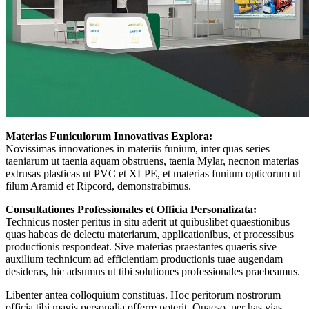
Materias Funiculorum Innovativas Explora:
Novissimas innovationes in materiis funium, inter quas series
taeniarum ut taenia aquam obstruens, taenia Mylar, necnon materias
extrusas plasticas ut PVC et XLPE, et materias funium opticorum ut
filum Aramid et Ripcord, demonstrabimus.
Consultationes Professionales et Officia Personalizata:
Technicus noster peritus in situ aderit ut quibuslibet quaestionibus
quas habeas de delectu materiarum, applicationibus, et processibus
productionis respondeat. Sive materias praestantes quaeris sive
auxilium technicum ad efficientiam productionis tuae augendam
desideras, hic adsumus ut tibi solutiones professionales praebeamus.
Libenter antea colloquium constituas. Hoc peritorum nostrorum
officia tibi magis personalia offerre poterit. Quaeso, per has vias