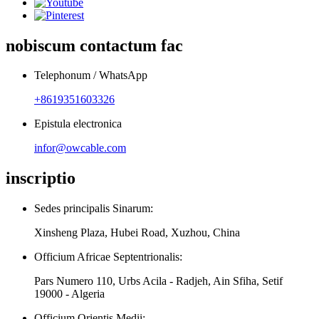
nobiscum contactum fac
Telephonum / WhatsApp
+8619351603326
Epistula electronica
infor@owcable.com
inscriptio
Sedes principalis Sinarum:
Xinsheng Plaza, Hubei Road, Xuzhou, China
Officium Africae Septentrionalis:
Pars Numero 110, Urbs Acila - Radjeh, Ain Sfiha, Setif
19000 - Algeria
Officium Orientis Medii: