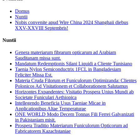
Domus
Nuntii
Nobis convenite apud Wire China 2024 Shanghaii diebus
XXV-XXVIII Septembris!
Nuntii
Genera materiarum fibrarum opticarum ad Arabiam
Sauditanam missa sunt.
Mandatum Redemptionis Silani Liquidi a Cliente Tunisiano
Taenia Nylon Semiconductrix 1FCL in Bangladesiam
Feliciter Missa Est.
Materia Cruda Filorum et Funiculorum Optimizanda: Clientes
Polonicos Ad Visitationem et Collaborationem Salutamus
Horizontes Expandentes: Visitatio Prospera Unius Mundi ab
Societate Funiculari Aethiopica
Intellegendo Beneficia Usus Taeniae Micae in
Applicationibus Altae Temperaturae
ONE WORLD Modo Decem Tonnas Fili Ferrei Galvanizati
in Pakistaniam misit.
Prospera Traditio Materiarum Funiculorum Opticorum ad
Fabricatorem Kazachstaniae