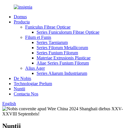
Domus
Producta
Funiculus Fibrae Opticae
Series Funiculorum Fibrae Opticae
Filum et Funis
Series Taeniarum
Series Filorum Metallicorum
Series Funium Filorum
Materiae Extrusionis Plasticae
Aliae Series Funium Filorum
Alius Ager
Series Aliarum Industriarum
De Nobis
Technologiae Prelum
Nuntii
Contacta Nos
English
Nuntii