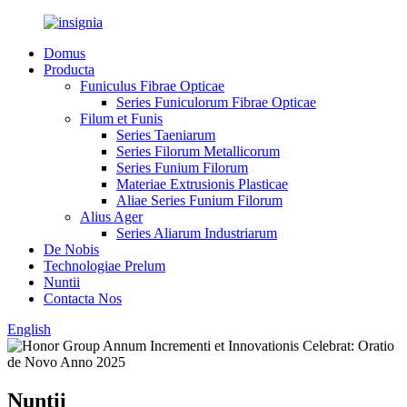
Domus
Producta
Funiculus Fibrae Opticae
Series Funiculorum Fibrae Opticae
Filum et Funis
Series Taeniarum
Series Filorum Metallicorum
Series Funium Filorum
Materiae Extrusionis Plasticae
Aliae Series Funium Filorum
Alius Ager
Series Aliarum Industriarum
De Nobis
Technologiae Prelum
Nuntii
Contacta Nos
English
Nuntii