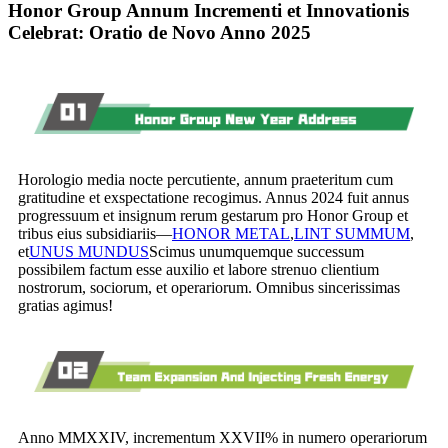
Honor Group Annum Incrementi et Innovationis
Celebrat: Oratio de Novo Anno 2025
Horologio media nocte percutiente, annum praeteritum cum
gratitudine et exspectatione recogimus. Annus 2024 fuit annus
progressuum et insignum rerum gestarum pro Honor Group et
tribus eius subsidiariis—
HONOR METAL
,
LINT SUMMUM
,
et
UNUS MUNDUS
Scimus unumquemque successum
possibilem factum esse auxilio et labore strenuo clientium
nostrorum, sociorum, et operariorum. Omnibus sincerissimas
gratias agimus!
Anno MMXXIV, incrementum XXVII% in numero operariorum