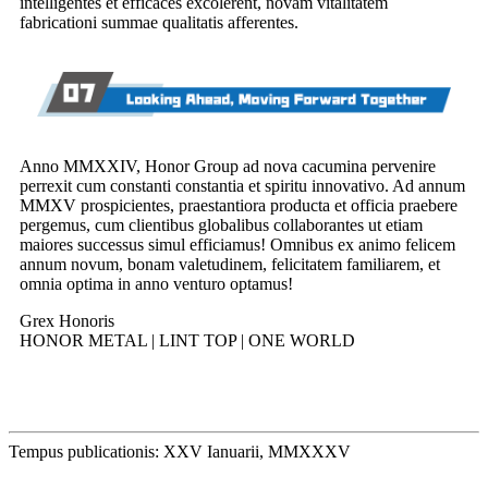
intelligentes et efficaces excolerent, novam vitalitatem
fabricationi summae qualitatis afferentes.
Anno MMXXIV, Honor Group ad nova cacumina pervenire
perrexit cum constanti constantia et spiritu innovativo. Ad annum
MMXV prospicientes, praestantiora producta et officia praebere
pergemus, cum clientibus globalibus collaborantes ut etiam
maiores successus simul efficiamus! Omnibus ex animo felicem
annum novum, bonam valetudinem, felicitatem familiarem, et
omnia optima in anno venturo optamus!
Grex Honoris
HONOR METAL | LINT TOP | ONE WORLD
Tempus publicationis: XXV Ianuarii, MMXXXV