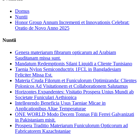
Domus
Nuntii
Honor Group Annum Incrementi et Innovationis Celebrat:
Oratio de Novo Anno 2025
Nuntii
Genera materiarum fibrarum opticarum ad Arabiam
Sauditanam missa sunt.
Mandatum Redemptionis Silani Liquidi a Cliente Tunisiano
Taenia Nylon Semiconductrix 1FCL in Bangladesiam
Feliciter Missa Est.
Materia Cruda Filorum et Funiculorum Optimizanda: Clientes
Polonicos Ad Visitationem et Collaborationem Salutamus
Horizontes Expandentes: Visitatio Prospera Unius Mundi ab
Societate Funiculari Aethiopica
Intellegendo Beneficia Usus Taeniae Micae in
Applicationibus Altae Temperaturae
ONE WORLD Modo Decem Tonnas Fili Ferrei Galvanizati
in Pakistaniam misit.
Prospera Traditio Materiarum Funiculorum Opticorum ad
Fabricatorem Kazachstaniae