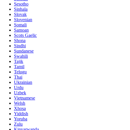
Sesotho
Sinhala
Slovak
Slovenian
Somali
Samoan
Scots Gaelic
Shona
Sindhi
Sundanese
Swahili
Tajik
Tamil
Telugu
Thai
Ukrainian
Urdu
Uzbek
Vietnamese
Welsh
Xhosa
Yiddish
Yoruba
Zulu
Kinyarwanda