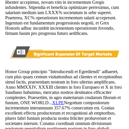
libenter accepimus, novam vim in incrementum Gregis
infundentes. Stipendia et beneficia optimizare perreximus, cum
salarium medium iam LXXX% societatum in urbe superet.
Praeterea, XC% operariorum incrementum salarii acceperunt.
Ingenium est fundamentum progressionis negotii, et Grex
Honoris adhuc incumbit incrementum operariorum fovendo,
firmam basim pro progressu futuro aedificans.
Honor Group principio "Introducendi et Egrediendi" adhaeret,
cum plus quam centum visitationibus ad clientes et receptionibus
simul factis, praesentiam nostram in foro ulterius amplificans.
Anno MMXXIV, XXXIII clientes in foro Europaeo et X in foro
Saudiano habuimus, mercatus nostros destinatos efficaciter
complentes. Praesertim, in agro materiarum crudarum filorum et
funium, ONE WORLD...
XLPE
Negotium compositorum
incrementum interannuum 357.67% consecutum est. Gratias
excellenti effectu productorum et recognitioni ab emptoribus,
plures fabri funium producta nostra feliciter probaverunt et
societates inierunt. Conatus coordinati omnium divisionum
nostrarum negotialium positionem nostram in foro globali