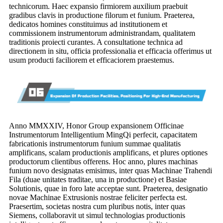
technicorum. Haec expansio firmiorem auxilium praebuit
gradibus clavis in productione filorum et funium. Praeterea,
dedicatos homines constituimus ad institutionem et
commissionem instrumentorum administrandam, qualitatem
traditionis proiecti curantes. A consultatione technica ad
directionem in situ, officia professionalia et efficacia offerimus ut
usum producti faciliorem et efficaciorem praestemus.
Anno MMXXIV, Honor Group expansionem Officinae
Instrumentorum Intelligentium MingQi perfecit, capacitatem
fabricationis instrumentorum funium summae qualitatis
amplificans, scalam productionis amplificans, et plures optiones
productorum clientibus offerens. Hoc anno, plures machinas
funium novo designatas emisimus, inter quas Machinae Trahendi
Fila (duae unitates traditae, una in productione) et Basiae
Solutionis, quae in foro late acceptae sunt. Praeterea, designatio
novae Machinae Extrusionis nostrae feliciter perfecta est.
Praesertim, societas nostra cum pluribus notis, inter quas
Siemens, collaboravit ut simul technologias productionis